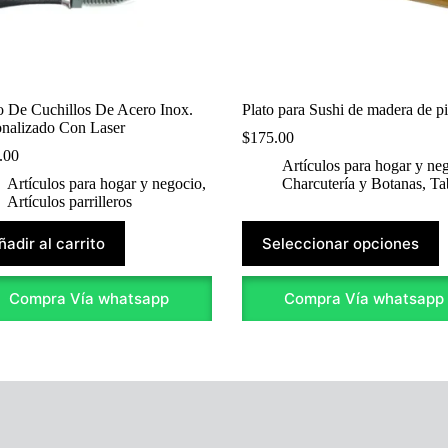
o De Cuchillos De Acero Inox.
Plato para Sushi de madera de p
onalizado Con Laser
$
175.00
.00
Artículos para hogar y ne
Artículos para hogar y negocio
,
Charcutería y Botanas
,
Ta
Artículos parrilleros
Este
ñadir al carrito
Seleccionar opciones
producto
tiene
múltiples
Compra Vía whatsapp
Compra Vía whatsapp
variantes.
Las
opciones
se
pueden
elegir
en
la
página