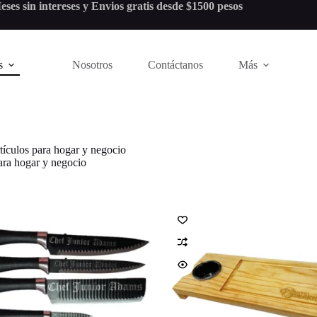
eses sin intereses y Envios gratis desde $1500 pesos
s
Nosotros
Contáctanos
Más
tículos para hogar y negocio
ara hogar y negocio