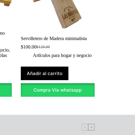
ino
Servilletero de Madera minimalista
$
100.00
$
120.00
Original
Current
gocio
,
price
price
blas
Artículos para hogar y negocio
was:
is:
$120.00.
$100.00.
Añadir al carrito
Compra Vía whatsapp