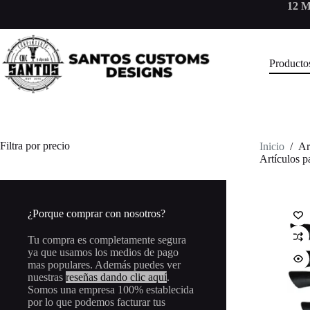
Saltar
12 M
al
contenido
Producto
Filtra por precio
Inicio
/
Ar
Artículos p
¿Porque comprar con nosotros?
Tu compra es completamente segura
ya que usamos los medios de pago
mas populares. Además puedes ver
nuestras
reseñas dando clic aquí
.
Somos una empresa 100% establecida
por lo que podemos facturar tus