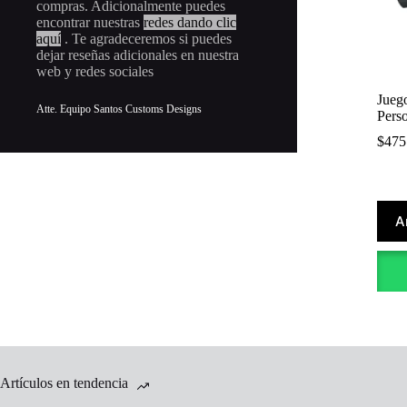
compras. Adicionalmente puedes
encontrar nuestras
redes dando clic
aquí
. Te agradeceremos si puedes
dejar reseñas adicionales en nuestra
web y redes sociales
Jueg
Atte. Equipo Santos Customs Designs
Pers
$
475
A
Artículos en tendencia