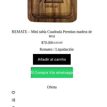
REMATE – Mini tabla Cuadrada Premiun madera de
teca
$
70.00
$
120.00
Original
Current
price
price
Remates / Liquidación
was:
is:
$120.00.
$70.00.
Añadir al carrito
Compra Vía whatsapp
Oferta