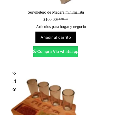
Servilletero de Madera minimalista
$
100.00
$
120.00
Original
Current
price
price
Artículos para hogar y negocio
was:
is:
$120.00.
$100.00.
Añadir al carrito
Compra Vía whatsapp