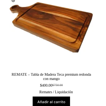
REMATE – Tabla de Madera Teca premium redonda
con mango
$
400.00
$
750.00
Original
Current
price
price
Remates / Liquidación
was:
is:
$750.00.
$400.00.
Añadir al carrito