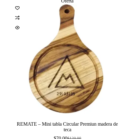
Oferta
pueden
elegir
en
la
página
de
producto
REMATE – Mini tabla Circular Premiun madera de
teca
$
70.00
$
120.00