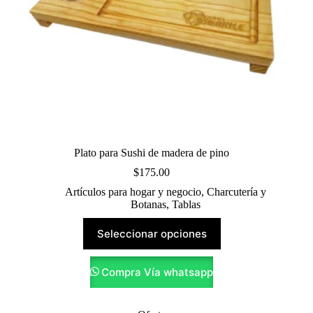
Plato para Sushi de madera de pino
$
175.00
Artículos para hogar y negocio
,
Charcutería y
Botanas
,
Tablas
Este
Seleccionar opciones
producto
tiene
múltiples
Compra Vía whatsapp
variantes.
Las
opciones
se